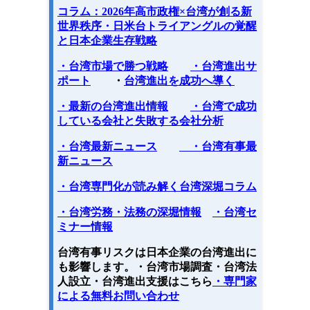
コラム：
2026年高市政権×台湾が創る新
世界秩序・日米台トライアングルの覚醒
と日本企業生存戦略
・台湾市場で勝つ戦略
・台湾進出サ
ポート
・
台湾進出を成功へ導く
・最新の台湾進出情報
・台湾で成功
している会社と失敗する会社分析
・台湾最新ニュース
・台湾有事最
新ニュース
・台湾専門化が読み解く台湾深堀コラム
・台湾労務・法務の深堀情報
・台湾セ
ミナー情報
台湾有事リスクは日本企業の台湾進出に
も影響します。・台湾市場調査・台湾法
人設立・台湾進出支援はこちら
・専門家
による無料お問い合わせ