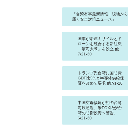
「台湾有事最新情報｜現地から
届く安全対策ニュース」
国軍が沿岸ミサイルとド
ローンを統合する新組織
「濱海大隊」を設立 他
7/21-30
トランプ氏台湾に国防費
GDP比5%と半導体供給保
証を改めて要求 他7/1-20
中国空母福建が初の台湾
海峡通過、米FOX紙が台
湾の防衛投資へ警告。
6/21-30