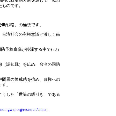
国内の政治的分断を通じて「戦わ
たものです。
分断戦略」の極致です。
、台湾社会の主権意識と激しく衝
の国防予算審議が停滞する中で行わ
想（認知戦）を広め、台湾の国防
中間層の警戒感を強め、政権への
ます。
こうした「世論の綱引き」である
tandingwar.org/research/china-