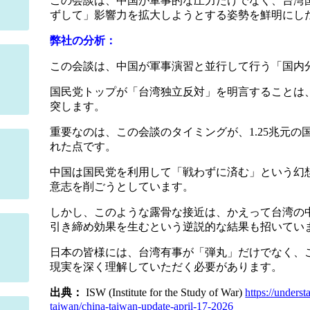
この会談は、中国が軍事的な圧力だけでなく、台湾
ずして」影響力を拡大しようとする姿勢を鮮明にし
弊社の分析：
この会談は、中国が軍事演習と並行して行う「国内
国民党トップが「台湾独立反対」を明言することは
突します。
重要なのは、この会談のタイミングが、1.25兆元
れた点です。
中国は国民党を利用して「戦わずに済む」という幻
意志を削ごうとしています。
しかし、このような露骨な接近は、かえって台湾の
引き締め効果を生むという逆説的な結果も招いてい
日本の皆様には、台湾有事が「弾丸」だけでなく、
現実を深く理解していただく必要があります。
出典：
ISW (Institute for the Study of War)
https://unders
taiwan/china-taiwan-update-april-17-2026