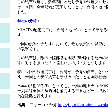
この戦車調達は、数年間にわたり予算や調達プロセ
が、今回、全量配備が完了したことで、台湾の地上
した。
弊社の分析
：
M1A2Tの配備完了は、台湾の地上軍にとって単な
す。
中国の侵攻シナリオにおいて、最も現実的な脅威は
の攻撃です。
この戦車は、敵の上陸部隊を水際で粉砕するための
軍に対する強力な「上陸阻止」の抑止力となります
特に今回の調達完了は、台湾が「予算の停滞」とい
え、米国との安保約束を守り抜いたことを国際社会
日本の防衛関係者にとっても、台湾の地上火力の強
一列島線全体の防衛網を補完する重要なピースであ
的な証拠と言えます。
出典：
フォーカス台湾
https://japan.focustaiwan.tw/c