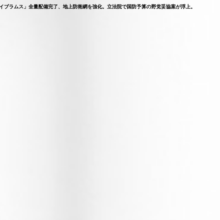
戦車「エイブラムス」全量配備完了、地上防衛網を強化。立法院で国防予算の野党妥協案が浮上。