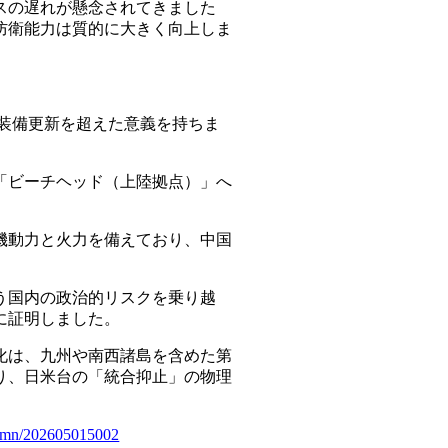
スの遅れが懸念されてきました
防衛能力は質的に大きく向上しま
る装備更新を超えた意義を持ちま
「ビーチヘッド（上陸拠点）」へ
機動力と火力を備えており、中国
。
う国内の政治的リスクを乗り越
に証明しました。
化は、九州や南西諸島を含めた第
り、日米台の「統合抑止」の物理
olumn/202605015002