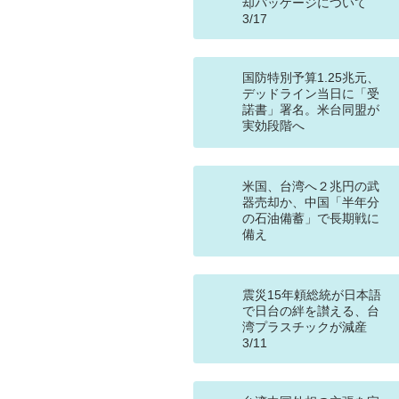
却パッケージについて
3/17
国防特別予算1.25兆元、
デッドライン当日に「受
諾書」署名。米台同盟が
実効段階へ
米国、台湾へ２兆円の武
器売却か、中国「半年分
の石油備蓄」で長期戦に
備え
震災15年頼総統が日本語
で日台の絆を讃える、台
湾プラスチックが減産
3/11