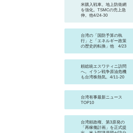
米購入戦車。地上防衛網
を強化。TSMCの売上急
伸。他4/24-30
台湾の「国防予算の執
行」と「エネルギー政策
の歴史的転換」他 4/23
頼総統エスワティニ訪問
へ。イラン戦争原油危機
も台湾株熱気。4/11-20
台湾有事最新ニュース
TOP10
台湾頼政権、第3原発の
「再稼働計画」を正式提
出、米上院議員団が訪台