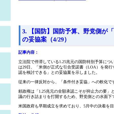
3. 【国防】国防予算、野党側が「
の妥協案（4/29）
記事内容：
立法院で停滞している1.25兆元の国防特別予算に
は29日、「米側が正式な引合受諾書（LOA）を発行
認を検討できる」との妥協案を示しました。
従来の一律反対から、「条件付き妥協」への軟化で
頼政権は「1.25兆元の全額承認こそが抑止力の要
議の行き詰まりを打開するため、野党側との水面下
米国政府も早期成立を求めており、5月中の決着を