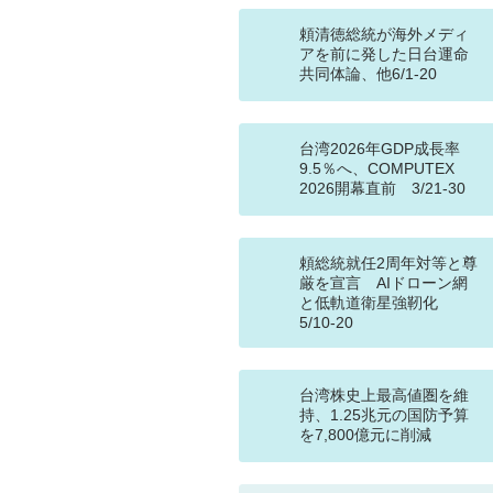
頼清徳総統が海外メディ
アを前に発した日台運命
共同体論、他6/1-20
台湾2026年GDP成長率
9.5％へ、COMPUTEX
2026開幕直前 3/21-30
頼総統就任2周年対等と尊
厳を宣言 AIドローン網
と低軌道衛星強靭化
5/10-20
台湾株史上最高値圏を維
持、1.25兆元の国防予算
を7,800億元に削減