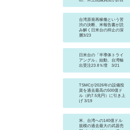
台湾原発再稼働という苦
渋の決断、米報告書が読
み解く日米台の抑止の深
層3/23
日米台の「半導体トライ
アングル」始動、台湾輸
出受注23.8％増 3/21
TSMCが2026年の設備投
資を過去最高の500億ド
ル（約7.5兆円）に引き上
げ 3/19
米、台湾への140億ドル
規模の過去最大の武器売