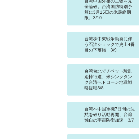
台湾中国外相の主張を完
全論破。台湾国防特別予
算に3月15日の米最終期
限。3/10
台湾株中東戦争勃発に伴
う石油ショックで史上4番
目の下落幅 3/9
台湾台北でチベット騒乱
追悼行進、米シンクタン
ク台湾へドローン地獄戦
略提唱3/8
台湾へ中国軍機7日間の沈
黙を破り活動再開、台湾
独自の宇宙防衛加速 3/7