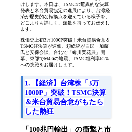
けします。本日は、TSMCの驚異的な決算
発表と米台貿易協定の進展により、台湾経
済が歴史的な転換点を迎えている様子を、
どこよりも詳しく、熱量を持ってお伝えし
ます。
株価史上初3万1000P突破！米台貿易合意＆
TSMC好決算が連鎖、頼総統が自民・加藤
氏と安保会談、台北で「蜷川実花展」開
幕、東部でM4.6の地震、TSMC粗利率65％
への挑戦をお届けします。
1. 【経済】台湾株「3万
1000P」突破！TSMC決算
＆米台貿易合意がもたら
した熱狂
「100兆円輸出」の衝撃と市