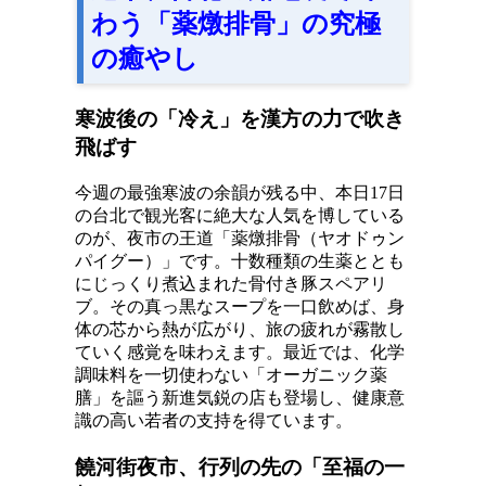
わう「薬燉排骨」の究極
の癒やし
寒波後の「冷え」を漢方の力で吹き
飛ばす
今週の最強寒波の余韻が残る中、本日17日
の台北で観光客に絶大な人気を博している
のが、夜市の王道「薬燉排骨（ヤオドゥン
パイグー）」です。十数種類の生薬ととも
にじっくり煮込まれた骨付き豚スペアリ
ブ。その真っ黒なスープを一口飲めば、身
体の芯から熱が広がり、旅の疲れが霧散し
ていく感覚を味わえます。最近では、化学
調味料を一切使わない「オーガニック薬
膳」を謳う新進気鋭の店も登場し、健康意
識の高い若者の支持を得ています。
饒河街夜市、行列の先の「至福の一