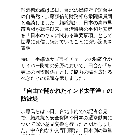
頼清徳総統は15日、台北の総統府で訪台中
の自民党・加藤勝信前財務相ら衆院議員団
と会談しました。頼総統は、日本の高市早
苗首相が就任以来、台湾海峡の平和と安定
を「日本の存立に関わる重要事項」として
世界に発信し続けていることに深い謝意を
表明。
特に、半導体サプライチェーンの強靭化や
サイバー防衛の分野において、日台が「事
実上の同盟関係」として協力の幅を広げる
べきだとの認識を示しました。
「自由で開かれたインド太平洋」の
防波堤
加藤氏らは16日、台北市内での記者会見
で、頼総統と安全保障や日本の選挙動向に
ついて深い意見交換を行ったと明かしまし
た。中立的な外交専門家は、日本側の重量