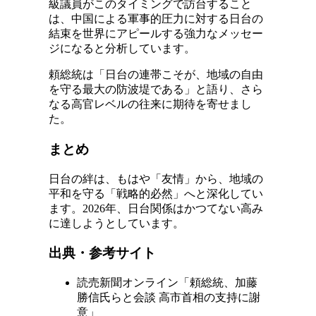
級議員がこのタイミングで訪台すること
は、中国による軍事的圧力に対する日台の
結束を世界にアピールする強力なメッセー
ジになると分析しています。
頼総統は「日台の連帯こそが、地域の自由
を守る最大の防波堤である」と語り、さら
なる高官レベルの往来に期待を寄せまし
た。
まとめ
日台の絆は、もはや「友情」から、地域の
平和を守る「戦略的必然」へと深化してい
ます。2026年、日台関係はかつてない高み
に達しようとしています。
出典・参考サイト
読売新聞オンライン「頼総統、加藤
勝信氏らと会談 高市首相の支持に謝
意」