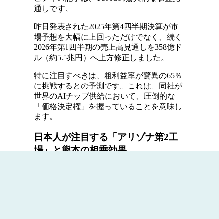
通しです。
昨日発表された2025年第4四半期決算が市
場予想を大幅に上回っただけでなく、続く
2026年第1四半期の売上高見通しを358億ド
ル（約5.5兆円）へ上方修正しました。
特に注目すべきは、粗利益率が驚異の65％
に挑戦するとの予測です。これは、同社が
世界のAIチップ供給において、圧倒的な
「価格決定権」を握っていることを意味し
ます。
日本人が注目する「アリゾナ第2工
場」と熊本の相乗効果
日本市場において特に関心が高いのは、米
アリゾナ州第2工場の量産開始時期が2026
年後半へと前倒しされる可能性です。
米台貿易合意による関税引き下げが追い風