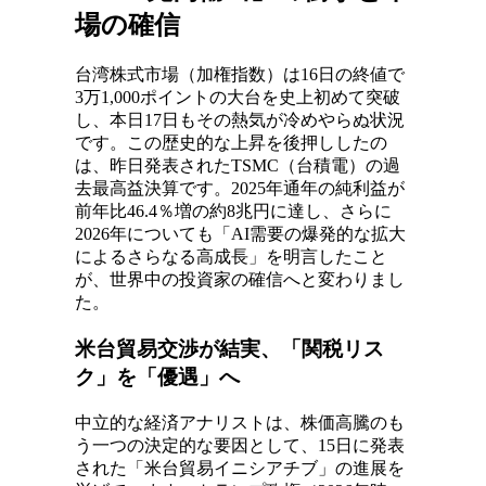
場の確信
台湾株式市場（加権指数）は16日の終値で
3万1,000ポイントの大台を史上初めて突破
し、本日17日もその熱気が冷めやらぬ状況
です。この歴史的な上昇を後押ししたの
は、昨日発表されたTSMC（台積電）の過
去最高益決算です。2025年通年の純利益が
前年比46.4％増の約8兆円に達し、さらに
2026年についても「AI需要の爆発的な拡大
によるさらなる高成長」を明言したこと
が、世界中の投資家の確信へと変わりまし
た。
米台貿易交渉が結実、「関税リス
ク」を「優遇」へ
中立的な経済アナリストは、株価高騰のも
う一つの決定的な要因として、15日に発表
された「米台貿易イニシアチブ」の進展を