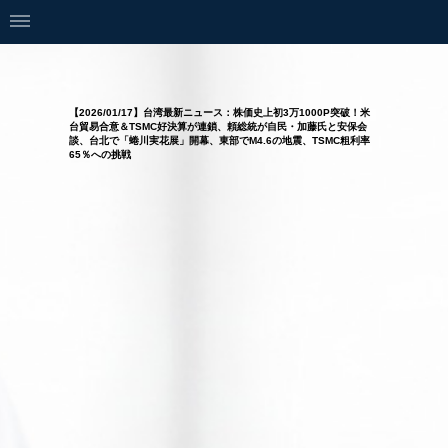
【2026/01/17】台湾最新ニュース：株価史上初3万1000P突破！米
台貿易合意＆TSMC好決算が連鎖、頼総統が自民・加藤氏と安保会
談、台北で「蜷川実花展」開幕、東部でM4.6の地震、TSMC粗利率
65％への挑戦