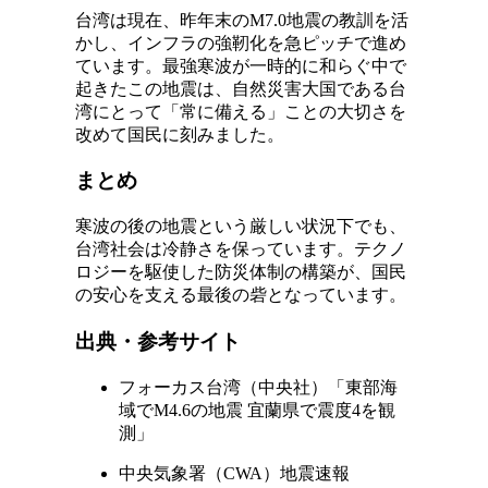
台湾は現在、昨年末のM7.0地震の教訓を活
かし、インフラの強靭化を急ピッチで進め
ています。最強寒波が一時的に和らぐ中で
起きたこの地震は、自然災害大国である台
湾にとって「常に備える」ことの大切さを
改めて国民に刻みました。
まとめ
寒波の後の地震という厳しい状況下でも、
台湾社会は冷静さを保っています。テクノ
ロジーを駆使した防災体制の構築が、国民
の安心を支える最後の砦となっています。
出典・参考サイト
フォーカス台湾（中央社）「東部海
域でM4.6の地震 宜蘭県で震度4を観
測」
中央気象署（CWA）地震速報