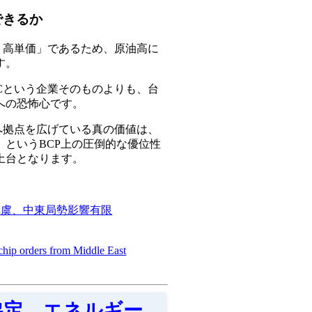
できるか
・高単価」であるため、原油高に
す。
Cという企業そのものよりも、台
への恐怖心です。
）へ拠点を広げている真の価値は、
というBCP上の圧倒的な優位性
土台となります。
要無虞、中東局勢影響有限
p orders from Middle East
T協定、エネルギー