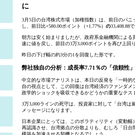
に
3月5日の台湾株式市場（加権指数）は、前日のパニ
し、前日比+580.00ポイント（+1.77%）
の
33,408
朝方は安く始まりましたが、政府系金融機関による
速に値を戻し、節目の3万3,000ポイントを再び上回
昨日の下げ幅の約3分の1を回復した形です。
弊社独自の分析：成長率7.71％の「信頼性
中立的な市場アナリストは、本日の反発を「一時的
自の視点として、この回復は台湾経済のファンダメン
政学的ショックを吸収できるかどうかの重要なテス
3万3,000ラインの死守は、投資家に対して「台湾
メッセージになります。
日本企業にとっては、このボラティリティ（変動幅
再認識させ、台湾拠点の分散よりも、むしろ「日台
構築を加速させる契機となるでしょう。