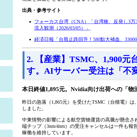
出典・参考サイト
フォーカス台湾（CNA）「台湾株、反発し3万3
流入観測（2026/03/05）」
経済日報「台股止跌回升！580點大補血、330
2. 【産業】TSMC、1,90
す。AIサーバー受注は「不
本日終値1,895元。Nvidia向け出荷への
昨日の急落（1,865元）を受けたTSMC（台積電）は
しました。
中東情勢の影響による航空貨物運賃の高騰が懸念され
端チップ（3nm/4nm）の受注キャンセルは一件も
稼働を維持しています。