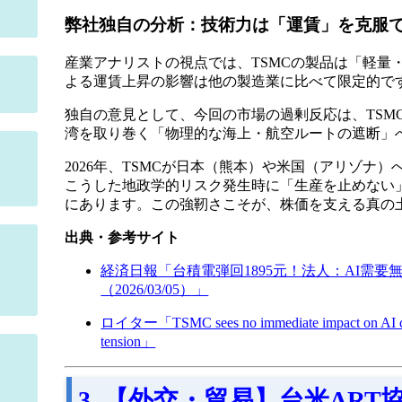
弊社独自の分析：技術力は「運賃」を克服
産業アナリストの視点では、TSMCの製品は「軽量
よる運賃上昇の影響は他の製造業に比べて限定的で
独自の意見として、今回の市場の過剰反応は、TSM
湾を取り巻く「物理的な海上・航空ルートの遮断」
2026年、TSMCが日本（熊本）や米国（アリゾナ
こうした地政学的リスク発生時に「生産を止めない」
にあります。この強靭さこそが、株価を支える真の
出典・参考サイト
経済日報「台積電弾回1895元！法人：AI需
（2026/03/05）」
ロイター「TSMC sees no immediate impact on AI chi
tension」
3. 【外交・貿易】台米AR