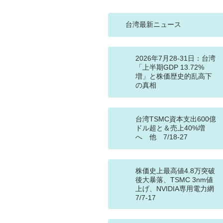
台湾最新ニュース
2026年7月28-31日：台湾
「上半期GDP 13.72%
増」と株価歴史的乱高下
の真相
台湾TSMC資本支出600億
ドル超と＆売上40%増
へ 他 7/18-27
株価史上最高値4.8万突破
後大暴落、TSMC 3nm値
上げ、NVIDIA専用電力網
7/7-17