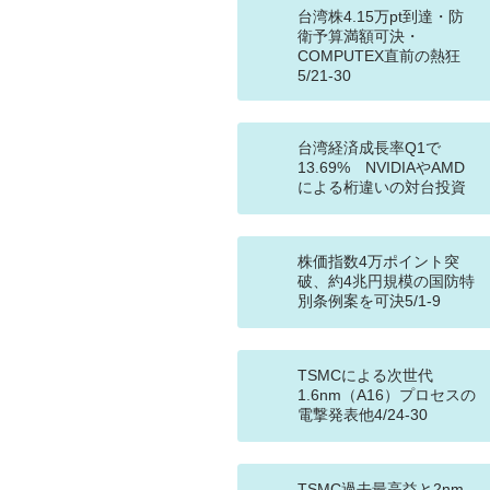
台湾株4.15万pt到達・防
衛予算満額可決・
COMPUTEX直前の熱狂
5/21-30
台湾経済成長率Q1で
13.69% NVIDIAやAMD
による桁違いの対台投資
株価指数4万ポイント突
破、約4兆円規模の国防特
別条例案を可決5/1-9
TSMCによる次世代
1.6nm（A16）プロセスの
電撃発表他4/24-30
TSMC過去最高益と2nm