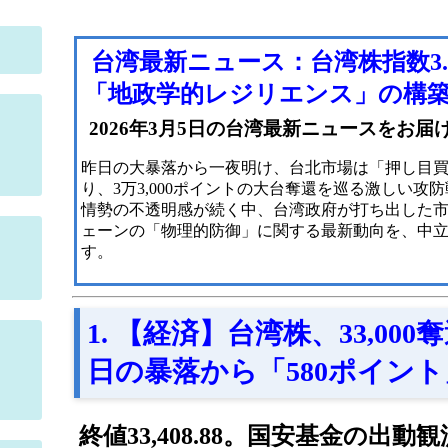
台湾最新ニュース：台湾株指数3
「地政学的レジリエンス」の構
2026年3月5日の台湾最新ニュースをお届
昨日の大暴落から一夜明け、台北市場は「押し目
り、3万3,000ポイントの大台奪還を巡る激しい
情勢の不透明感が続く中、台湾政府が打ち出した
ェーンの「物理的防御」に関する最新動向を、中
す。
1. 【経済】台湾株、33,00
日の暴落から「580ポイン
終値33,408.88。国安基金の出