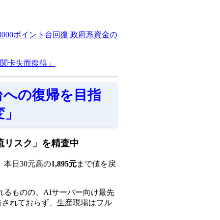
000ポイント台回復 政府系資金の
00関卡失而復得」
0元台への復帰を目指
変」
「物流リスク」を精査中
、本日30元高の
1,895元
まで値を戻
るものの、AIサーバー向け最先
報告されておらず、生産現場はフル