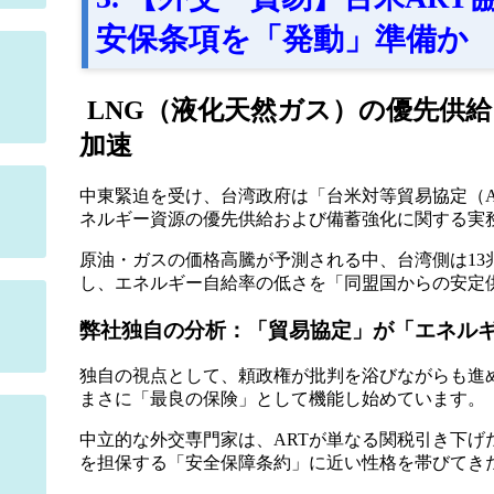
安保条項を「発動」準備か
LNG（液化天然ガス）の優先供
加速
中東緊迫を受け、台湾政府は「台米対等貿易協定（A
ネルギー資源の優先供給および備蓄強化に関する実
原油・ガスの価格高騰が予測される中、台湾側は13
し、エネルギー自給率の低さを「同盟国からの安定
弊社独自の分析：「貿易協定」が「エネル
独自の視点として、頼政権が批判を浴びながらも進
まさに「最良の保険」として機能し始めています。
中立的な外交専門家は、ARTが単なる関税引き下げ
を担保する「安全保障条約」に近い性格を帯びてき