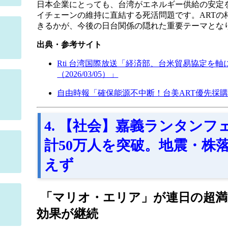
日本企業にとっても、台湾がエネルギー供給の安定
イチェーンの維持に直結する死活問題です。ARTの
きるかが、今後の日台関係の隠れた重要テーマとな
出典・参考サイト
Rti 台湾国際放送「経済部、台米貿易協定を
（2026/03/05）」
自由時報「確保能源不中断！台美ART優先採購
4. 【社会】嘉義ランタン
計50万人を突破。地震・株
えず
「マリオ・エリア」が連日の超満
効果が継続