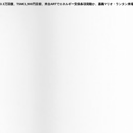
t反発し3.3万回復、TSMC1,900円目前、米台ARTでエネルギー安保条項発動か、嘉義マリオ・ランタ