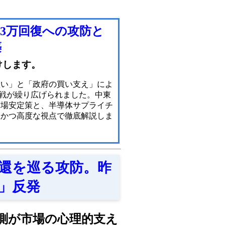
.3万回復への攻防と
築
けします。
買い」と「政府の買い支え」によ
攻防戦が繰り広げられました。中東
市場安定策と、半導体サプライチ
立かつ高度な視点で徹底解説しま
0奪還を巡る攻防。昨
ト」反発
動観測が市場の心理的支え