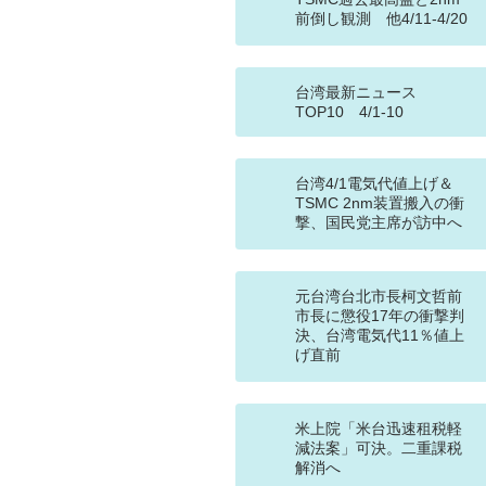
前倒し観測 他4/11-4/20
台湾最新ニュース
TOP10 4/1-10
台湾4/1電気代値上げ＆
TSMC 2nm装置搬入の衝
撃、国民党主席が訪中へ
元台湾台北市長柯文哲前
市長に懲役17年の衝撃判
決、台湾電気代11％値上
げ直前
米上院「米台迅速租税軽
減法案」可決。二重課税
解消へ