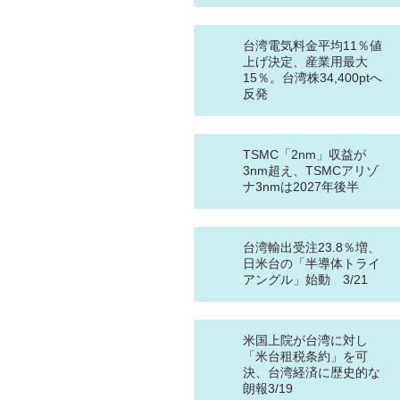
台湾電気料金平均11％値
上げ決定、産業用最大
15％。台湾株34,400ptへ
反発
TSMC「2nm」収益が
3nm超え、TSMCアリゾ
ナ3nmは2027年後半
台湾輸出受注23.8％増、
日米台の「半導体トライ
アングル」始動 3/21
米国上院が台湾に対し
「米台租税条約」を可
決、台湾経済に歴史的な
朗報3/19