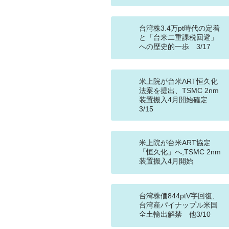
台湾株3.4万pt時代の定着
と「台米二重課税回避」
への歴史的一歩 3/17
米上院が台米ART恒久化
法案を提出、TSMC 2nm
装置搬入4月開始確定
3/15
米上院が台米ART協定
「恒久化」へ,TSMC 2nm
装置搬入4月開始
台湾株価844ptV字回復、
台湾産パイナップル米国
全土輸出解禁 他3/10