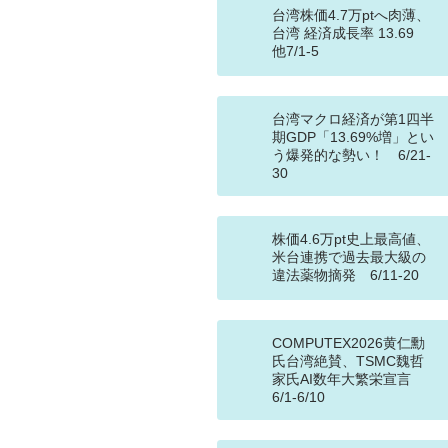
台湾株価4.7万ptへ肉薄、
台湾 経済成長率 13.69
他7/1-5
台湾マクロ経済が第1四半
期GDP「13.69%増」とい
う爆発的な勢い！ 6/21-
30
株価4.6万pt史上最高値、
米台連携で過去最大級の
違法薬物摘発 6/11-20
COMPUTEX2026黄仁勳
氏台湾絶賛、TSMC魏哲
家氏AI数年大繁栄宣言
6/1-6/10