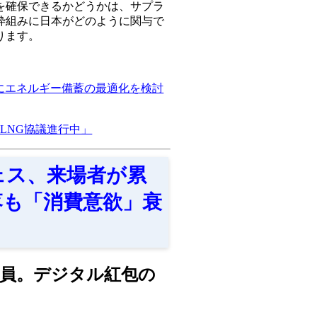
を確保できるかどうかは、サプラ
枠組みに日本がどのように関与で
ります。
軸にエネルギー備蓄の最適化を検討
LNG協議進行中」
フェス、来場者が累
落も「消費意欲」衰
員。デジタル紅包の