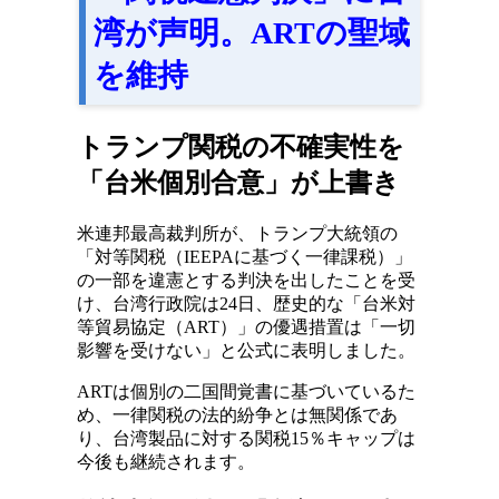
湾が声明。ARTの聖域
を維持
トランプ関税の不確実性を
「台米個別合意」が上書き
米連邦最高裁判所が、トランプ大統領の
「対等関税（IEEPAに基づく一律課税）」
の一部を違憲とする判決を出したことを受
け、台湾行政院は24日、歴史的な「台米対
等貿易協定（ART）」の優遇措置は「一切
影響を受けない」と公式に表明しました。
ARTは個別の二国間覚書に基づいているた
め、一律関税の法的紛争とは無関係であ
り、台湾製品に対する関税15％キャップは
今後も継続されます。