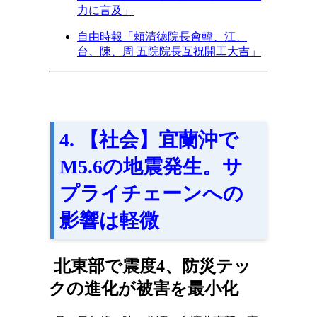
力に言及」
自由時報「頼清徳院長會韓、江、
台、陳、周 五院院長互祝開工大吉」
4. 【社会】宜蘭沖で
M5.6の地震発生。サ
プライチェーンへの
影響は軽微
北東部で震度4、防災テッ
クの進化が被害を最小化