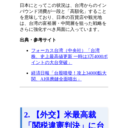
日本にとってこの状況は、台湾からのイン
バウンド消費が一段と「高額化」すること
を意味しており、日本の百貨店や観光地
は、台湾の富裕層・中間層を狙った戦略を
さらに強化すべき局面に入っています。
出典・参考サイト
フォーカス台湾（中央社）「台湾
株、史上最高値更新 一時は3万4000ポ
イントの大台突破」
経済日報「台股噴發！攻上34000點大
関、AI供應鏈全面噴出」
2. 【外交】米最高裁
「関税違憲判決」に台