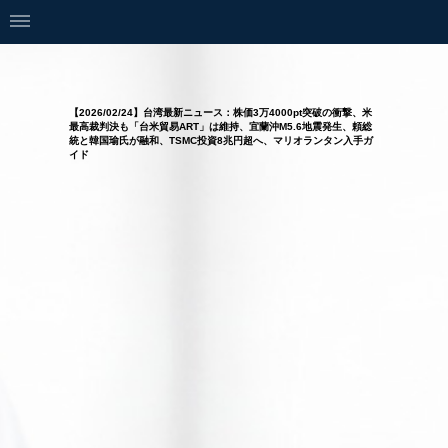
【2026/02/24】台湾最新ニュース：株価3万4000pt突破の衝撃、米
最高裁判決も「台米貿易ART」は維持、宜蘭沖M5.6地震発生、頼総
統と韓国瑜氏が融和、TSMC投資8兆円超へ、マリオランタン入手ガ
イド