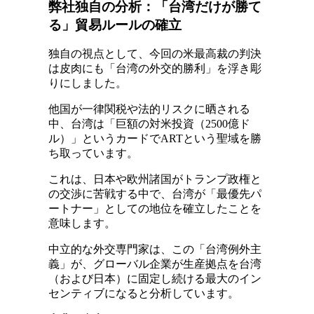
弊社独自の分析：「台湾だけが勝て
る」貿易ルールの確立
独自の視点として、今回の米最高裁の判決
は皮肉にも「台湾の外交的勝利」を浮き彫
りにしました。
他国が一律関税や法的リスクに晒される
中、台湾は「巨額の対米投資（2500億ド
ル）」というカードでARTという聖域を勝
ち取っています。
これは、日本や欧州諸国がトランプ政権と
の交渉に苦戦する中で、台湾が「最優先パ
ートナー」としての地位を確立したことを
意味します。
中立的な外交専門家は、この「台湾例外主
義」が、グローバル企業が生産拠点を台湾
（および日本）に固定し続ける最大のイン
センティブになると分析しています。