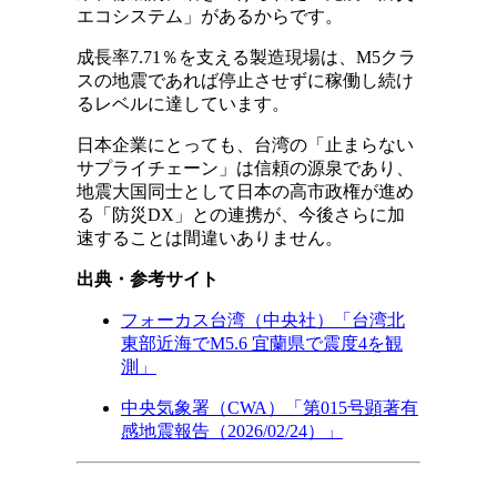
エコシステム」があるからです。
成長率7.71％を支える製造現場は、M5クラ
スの地震であれば停止させずに稼働し続け
るレベルに達しています。
日本企業にとっても、台湾の「止まらない
サプライチェーン」は信頼の源泉であり、
地震大国同士として日本の高市政権が進め
る「防災DX」との連携が、今後さらに加
速することは間違いありません。
出典・参考サイト
フォーカス台湾（中央社）「台湾北
東部近海でM5.6 宜蘭県で震度4を観
測」
中央気象署（CWA）「第015号顕著有
感地震報告（2026/02/24）」