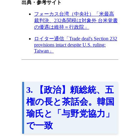
出典・参考サイト
フォーカス台湾（中央社）「米最高
裁判決、232条関税は対象外 台米覚書
の優遇は維持＝行政院」
ロイター通信「Trade deal's Section 232
provisions intact despite U.S. ruling:
Taiwan」
3. 【政治】頼総統、五
権の長と茶話会。韓国
瑜氏と「与野党協力」
で一致