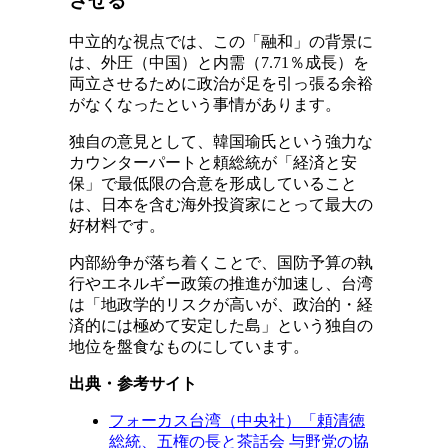
させる
中立的な視点では、この「融和」の背景に
は、外圧（中国）と内需（7.71％成長）を
両立させるために政治が足を引っ張る余裕
がなくなったという事情があります。
独自の意見として、韓国瑜氏という強力な
カウンターパートと頼総統が「経済と安
保」で最低限の合意を形成していること
は、日本を含む海外投資家にとって最大の
好材料です。
内部紛争が落ち着くことで、国防予算の執
行やエネルギー政策の推進が加速し、台湾
は「地政学的リスクが高いが、政治的・経
済的には極めて安定した島」という独自の
地位を盤食なものにしています。
出典・参考サイト
フォーカス台湾（中央社）「頼清徳
総統、五権の長と茶話会 与野党の協