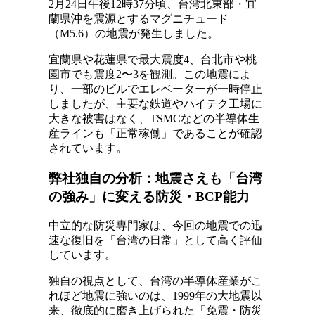
2月24日午後12時37分頃、台湾北東部・宜
蘭県沖を震源とするマグニチュード
（M5.6）の地震が発生しました。
宜蘭県や花蓮県で最大震度4、台北市や桃
園市でも震度2〜3を観測。この地震によ
り、一部のビルでエレベーターが一時停止
しましたが、主要な鉄道やハイテク工場に
大きな被害はなく、TSMCなどの半導体生
産ラインも「正常稼働」であることが確認
されています。
弊社独自の分析：地震さえも「台湾
の強み」に変える防災・BCP能力
中立的な防災専門家は、今回の地震での迅
速な復旧を「台湾の日常」として高く評価
しています。
独自の視点として、台湾の半導体産業がこ
れほど地震に強いのは、1999年の大地震以
来、徹底的に磨き上げられた「免震・防災