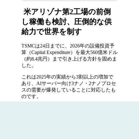
米アリゾナ第2工場の前倒
し稼働も検討、圧倒的な供
給力で世界を制す
TSMCは24日までに、2026年の設備投資予
算（Capital Expenditure）を最大560億米ドル
（約8.4兆円）まで引き上げる方針を固めま
した。
これは2025年の実績から3割以上の増加で
あり、AIサーバー向け3ナノ・2ナノプロセ
スの需要が爆発していることに対応したも
のです。
特に米アリゾナ工場の第2フェーズ稼働を
前倒しすることで、トランプ政権からの
「米国内生産拡大」の要求に応える構えで
す。