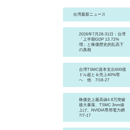
台湾最新ニュース
2026年7月28-31日：台湾
「上半期GDP 13.72%
増」と株価歴史的乱高下
の真相
台湾TSMC資本支出600億
ドル超と＆売上40%増
へ 他 7/18-27
株価史上最高値4.8万突破
後大暴落、TSMC 3nm値
上げ、NVIDIA専用電力網
7/7-17