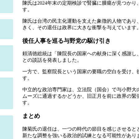
陳氏は2024年末の定期検診で腎臓に腫瘍が見つか
す。
陳氏は台湾の民主化運動を支えた象徴的人物であり
きく、その退任は政界に大きな衝撃を与えています
後任人事を巡る与野党の駆け引き
頼清徳総統は「陳院長の国家への献身に深く感謝し
との談話を発表しました。
一方で、監察院長という国家の要職の空白を受け、
す。
中立的な政治専門家は、立法院（国会）で与小野大
ムーズに通過するかどうか、旧正月を前に政界の緊
す。
まとめ
陳菊氏の退任は、一つの時代の節目を感じさせると
新たな調整を強いる政治的試練となる可能性があり