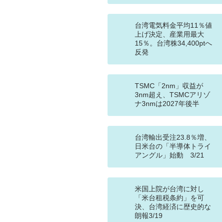
台湾電気料金平均11％値
上げ決定、産業用最大
15％。台湾株34,400ptへ
反発
TSMC「2nm」収益が
3nm超え、TSMCアリゾ
ナ3nmは2027年後半
台湾輸出受注23.8％増、
日米台の「半導体トライ
アングル」始動 3/21
米国上院が台湾に対し
「米台租税条約」を可
決、台湾経済に歴史的な
朗報3/19