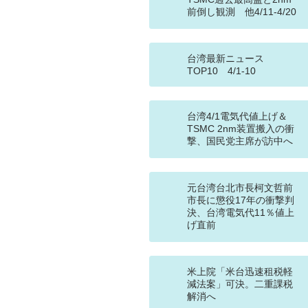
前倒し観測 他4/11-4/20
台湾最新ニュース
TOP10 4/1-10
台湾4/1電気代値上げ＆
TSMC 2nm装置搬入の衝
撃、国民党主席が訪中へ
元台湾台北市長柯文哲前
市長に懲役17年の衝撃判
決、台湾電気代11％値上
げ直前
米上院「米台迅速租税軽
減法案」可決。二重課税
解消へ