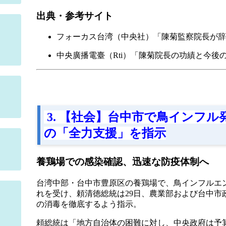
出典・参考サイト
フォーカス台湾（中央社）「陳菊監察院長が辞
中央廣播電臺（Rti）「陳菊院長の功績と今後
3. 【社会】台中市で鳥インフ
の「全力支援」を指示
養鶏場での感染確認、迅速な防疫体制へ
台湾中部・台中市豊原区の養鶏場で、鳥インフルエ
れを受け、頼清徳総統は29日、農業部および台中市
の消毒を徹底するよう指示。
頼総統は「地方自治体の困難に対し、中央政府は予