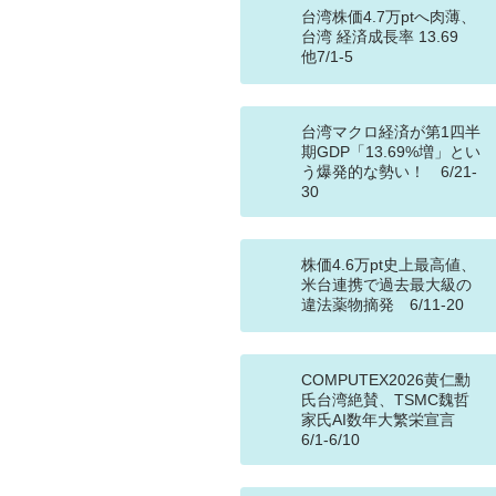
台湾株価4.7万ptへ肉薄、
台湾 経済成長率 13.69
他7/1-5
台湾マクロ経済が第1四半
期GDP「13.69%増」とい
う爆発的な勢い！ 6/21-
30
株価4.6万pt史上最高値、
米台連携で過去最大級の
違法薬物摘発 6/11-20
COMPUTEX2026黄仁勳
氏台湾絶賛、TSMC魏哲
家氏AI数年大繁栄宣言
6/1-6/10