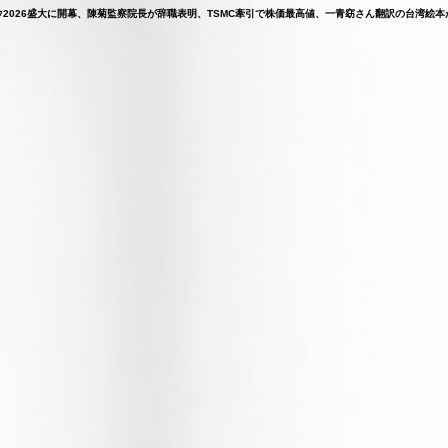
ショウ2026盛大に開幕、陳菊監察院長が辞職表明、TSMC牽引で株価最高値、一青窈さん翻訳の台湾絵本