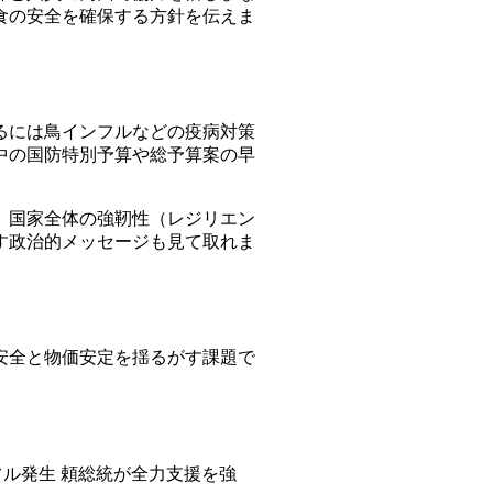
食の安全を確保する方針を伝えま
るには鳥インフルなどの疫病対策
中の国防特別予算や総予算案の早
、国家全体の強靭性（レジリエン
す政治的メッセージも見て取れま
安全と物価安定を揺るがす課題で
フル発生 頼総統が全力支援を強