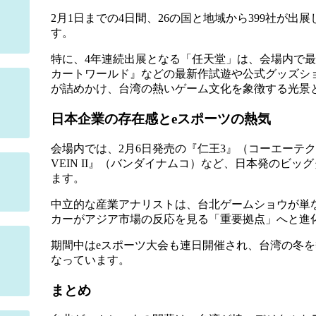
2月1日までの4日間、26の国と地域から399社が出
す。
特に、4年連続出展となる「任天堂」は、会場内で
カートワールド』などの最新作試遊や公式グッズシ
が詰めかけ、台湾の熱いゲーム文化を象徴する光景
日本企業の存在感とeスポーツの熱気
会場内では、2月6日発売の『仁王3』（コーエーテク
VEIN II』（バンダイナムコ）など、日本発のビ
ます。
中立的な産業アナリストは、台北ゲームショウが単
カーがアジア市場の反応を見る「重要拠点」へと進
期間中はeスポーツ大会も連日開催され、台湾の冬
なっています。
まとめ