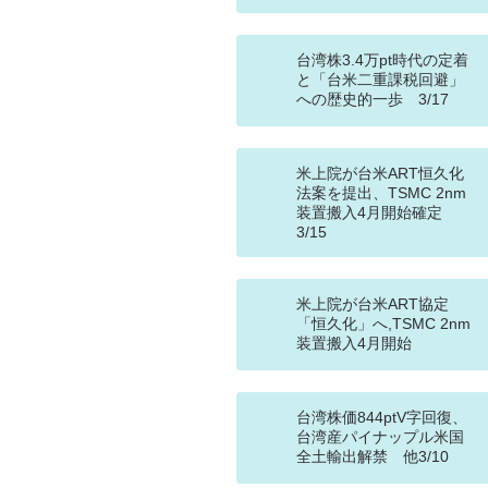
台湾株3.4万pt時代の定着
と「台米二重課税回避」
への歴史的一歩 3/17
米上院が台米ART恒久化
法案を提出、TSMC 2nm
装置搬入4月開始確定
3/15
米上院が台米ART協定
「恒久化」へ,TSMC 2nm
装置搬入4月開始
台湾株価844ptV字回復、
台湾産パイナップル米国
全土輸出解禁 他3/10