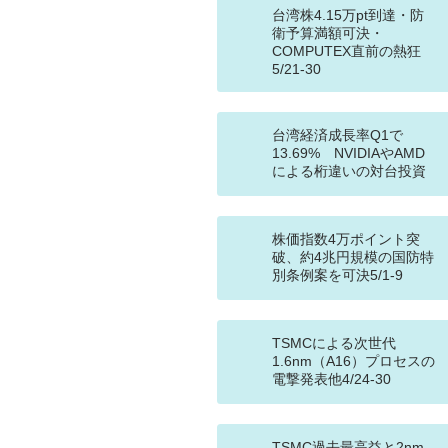
台湾株4.15万pt到達・防
衛予算満額可決・
COMPUTEX直前の熱狂
5/21-30
台湾経済成長率Q1で
13.69% NVIDIAやAMD
による桁違いの対台投資
株価指数4万ポイント突
破、約4兆円規模の国防特
別条例案を可決5/1-9
TSMCによる次世代
1.6nm（A16）プロセスの
電撃発表他4/24-30
TSMC過去最高益と2nm