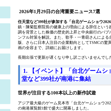
2026年1月29日の台湾重要ニュース7選
任天堂など399社が参加する「台北ゲームショウ202
鎮・陳菊監察院長の健康上の理由による辞任という政
調を背景とした株価の歴史的上昇と中央銀行のバブ
ンフル対策を解説。また、歌手・一青窈さんによる
版、さらに日本人注目の企業動向としてTSMCの驚
画の全容まで、詳細にお届けします。
長期出張で更新が遅くなり申し訳ございませんでし
1. 【イベント】「台北ゲームショ
堂など399社が南港に集結
世界が注目する100本以上の新作試遊
アジア最大級のゲーム見本市「台北ゲームショウ2026（
の南港展覧館1館で盛大に開幕しました。