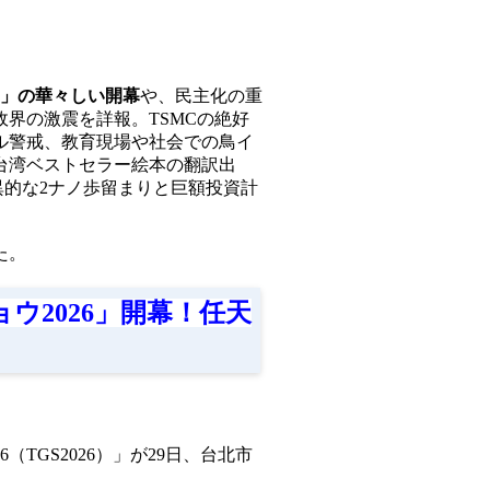
6」の華々しい開幕
や、民主化の重
界の激震を詳報。TSMCの絶好
ル警戒、教育現場や社会での鳥イ
台湾ベストセラー絵本の翻訳出
異的な2ナノ歩留まりと巨額投資計
た。
ウ2026」開幕！任天
TGS2026）」が29日、台北市